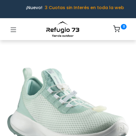
¡Nuevo!
3 Cuotas sin Interés en toda la web
0