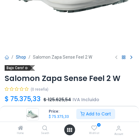
Shop
Salomon Zapa Sense Feel 2 W
Bajo Cero! ❄️
Salomon Zapa Sense Feel 2 W
(0 reseña)
$
75.375,33
$
125.625,54
IVA Incluido
Price:
Add to Cart
Talle
$
75.375,33
0
36
40
41
Home
Search
Wishlist
Account