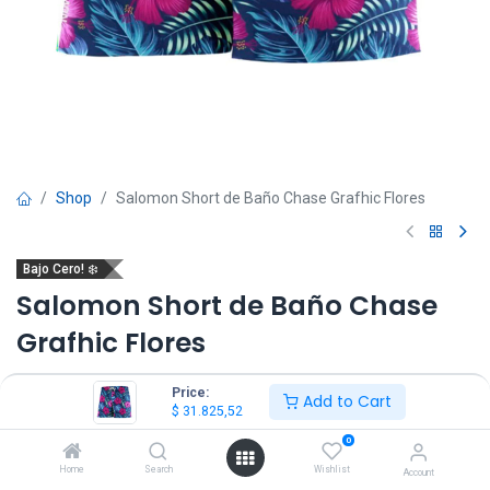
Shop
Salomon Short de Baño Chase Grafhic Flores
Bajo Cero! ❄️
Salomon Short de Baño Chase
Grafhic Flores
(0 reseña)
Price:
Add to Cart
$
31.825,52
$
31.825,52
$
53.042,53
IVA Incluido
0
Home
Search
Wishlist
Talle
Account