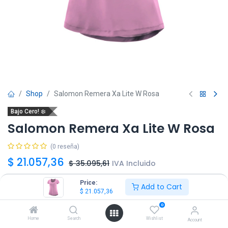
Shop
Salomon Remera Xa Lite W Rosa
Bajo Cero! ❄️
Salomon Remera Xa Lite W Rosa
(0 reseña)
$
21.057,36
$
35.095,61
IVA Incluido
Price:
Add to Cart
Talle
$
21.057,36
0
XS
S
M
L
XL
Home
Search
Wishlist
Account