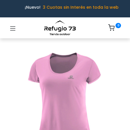
¡Nuevo!
3 Cuotas sin Interés en toda la web
0