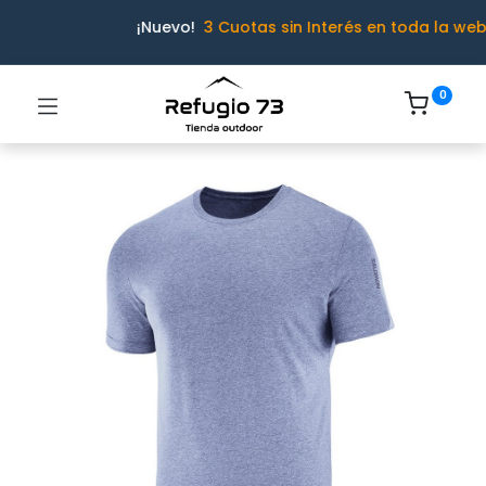
¡Nuevo!
3 Cuotas sin Interés en toda la web
0