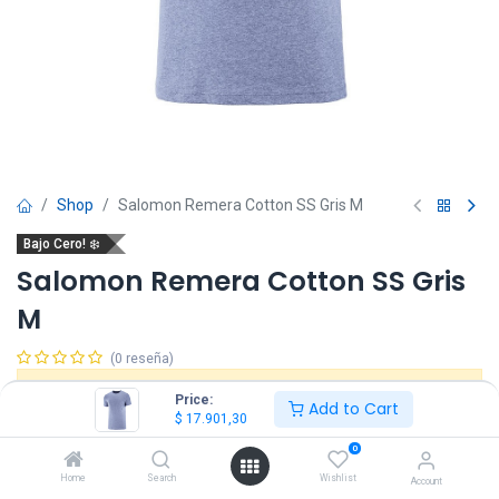
Shop
Salomon Remera Cotton SS Gris M
Bajo Cero! ❄️
Salomon Remera Cotton SS Gris
M
(0 reseña)
Este producto ya no está disponible.
Price:
Add to Cart
$
17.901,30
0
Home
Search
Wishlist
Account