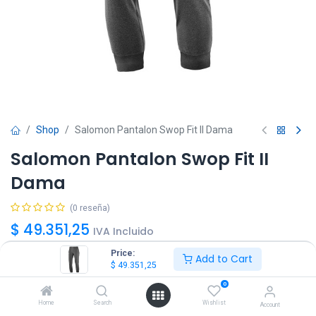
Shop
Salomon Pantalon Swop Fit II Dama
Salomon Pantalon Swop Fit II
Dama
(0 reseña)
$
49.351,25
IVA Incluido
Price:
Add to Cart
$
49.351,25
Talle
0
L
XL
Home
Search
Wishlist
Account