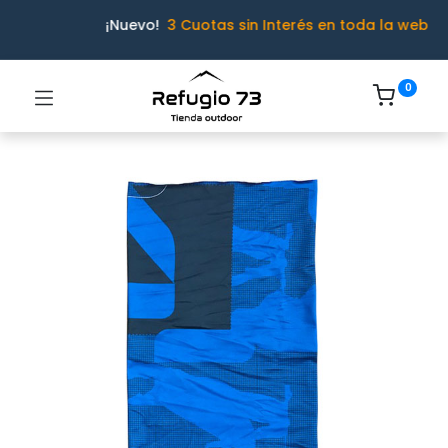
¡Nuevo!
3 Cuotas sin Interés en toda la web
0