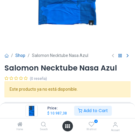
Shop
Salomon Necktube Nasa Azul
Salomon Necktube Nasa Azul
(0 reseña)
Este producto ya no está disponible.
Price:
Add to Cart
$
10.987,38
0
Salomon
Home
Search
Wishlist
Account