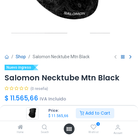
Shop
Salomon Necktube Mtn Black
Nuevo ingreso
Salomon Necktube Mtn Black
(0 reseña)
$
11.565,66
IVA Incluido
Price:
Add to Cart
$
11.565,66
0
Agregar
Comprar ya!
Home
Search
Wishlist
Account