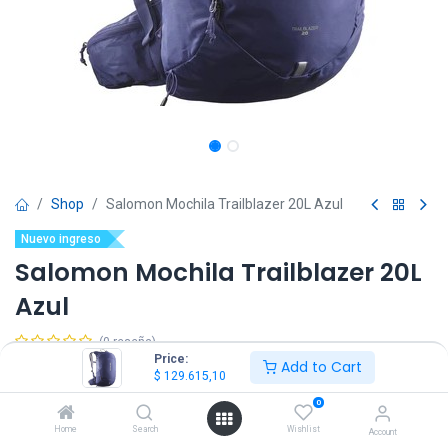
Shop
Salomon Mochila Trailblazer 20L Azul
Nuevo ingreso
Salomon Mochila Trailblazer 20L
Azul
(0 reseña)
Price:
Add to Cart
$
129.615,10
IVA Incluido
$
129.615,10
0
Home
Search
Wishlist
Account