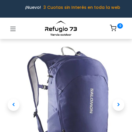
¡Nuevo!
3 Cuotas sin Interés en toda la web
0