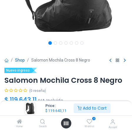
Shop
Salomon Mochila Cross 8 Negro
Nuevo ingreso
Salomon Mochila Cross 8 Negro
(0 reseña)
$
119.643,11
IVA Incluido
Price:
Add to Cart
$
119.643,11
0
Home
Search
Wishlist
Account