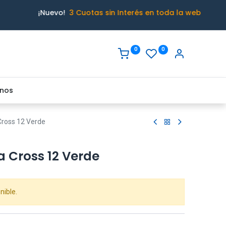
¡Nuevo!
3 Cuotas sin Interés en toda la web
0
0
nos
ross 12 Verde
 Cross 12 Verde
nible.