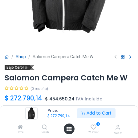
Shop
Salomon Campera Catch Me W
Bajo Cero! ❄️
Salomon Campera Catch Me W
(0 reseña)
$
272.790,14
$
454.650,24
IVA Incluido
Price:
Add to Cart
Talle
$
272.790,14
0
XS
S
M
L
Home
Search
Wishlist
Account