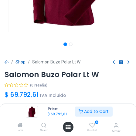
Shop
Salomon Buzo Polar Lt W
Salomon Buzo Polar Lt W
(0 reseña)
$
69.792,61
IVA Incluido
Price:
Add to Cart
Talle
$
69.792,61
S
M
L
XL
0
Home
Search
Wishlist
Account
Color