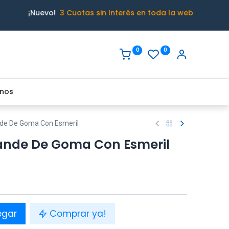
¡Nuevo!
3 Cuotas sin Interés en toda la web
0
0
nos
nde De Goma Con Esmeril
ande De Goma Con Esmeril
egar
Comprar ya!