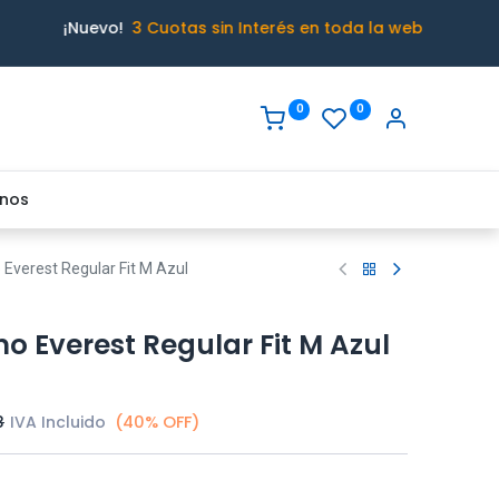
¡Nuevo!
3 Cuotas sin Interés en toda la web
0
0
nos
 Everest Regular Fit M Azul
mo Everest Regular Fit M Azul
8
IVA Incluido
(40% OFF)