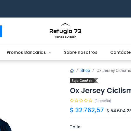
Promos Bancarias
Sobre nosotros
Contácte
Shop
Ox Jersey Ciclismo
Bajo Cero! ❄️
Ox Jersey Ciclis
(0 reseña)
$
32.762,57
$
54.604,2
Talle