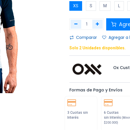
XS
S
M
L
Agr
Comparar
Agregar a 
Solo 2 Unidades disponibles.
Ox Cus
Formas de Pago y Envíos
3 Cuotas sin
6 Cuotas
Interés
sin Interés
(Míni
$200.000)