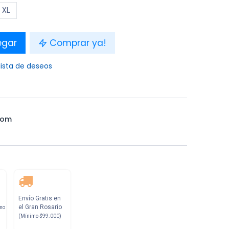
XL
egar
Comprar ya!
lista de deseos
tom
Envío Gratis en
el Gran Rosario
mo
(Mínimo $99.000)