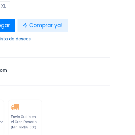
XL
egar
Comprar ya!
lista de deseos
tom
Envío Gratis en
el Gran Rosario
mo
(Mínimo $99.000)