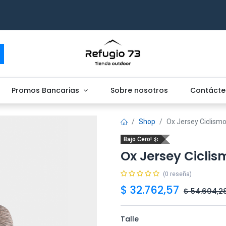
Promos Bancarias
Sobre nosotros
Contácte
Shop
Ox Jersey Ciclismo
Bajo Cero! ❄️
Ox Jersey Ciclis
(0 reseña)
$
32.762,57
$
54.604,2
Talle