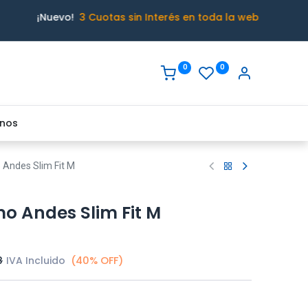
¡Nuevo!
3 Cuotas sin Interés en toda la web
0
0
nos
 Andes Slim Fit M
mo Andes Slim Fit M
8
IVA Incluido
(40% OFF)