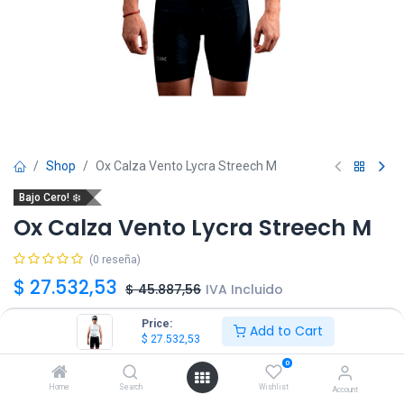
Shop
Ox Calza Vento Lycra Streech M
Bajo Cero! ❄️
Ox Calza Vento Lycra Streech M
(0 reseña)
$
27.532,53
$
45.887,56
IVA Incluido
Price:
Add to Cart
Talle
$
27.532,53
0
XS
S
Home
Search
Wishlist
Account