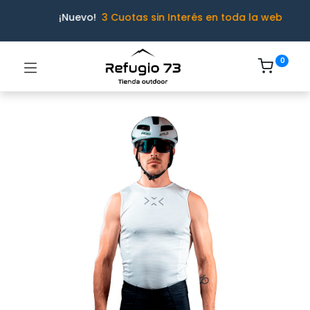
¡Nuevo!
3 Cuotas sin Interés en toda la web
0