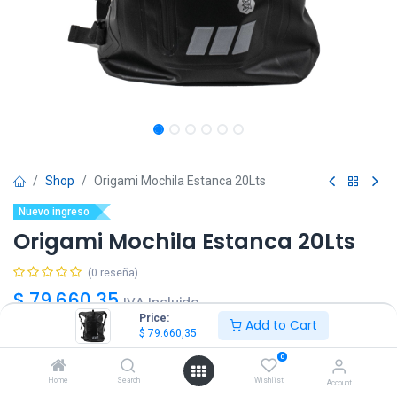
Shop
Origami Mochila Estanca 20Lts
Nuevo ingreso
Origami Mochila Estanca 20Lts
(0 reseña)
$
79.660,35
IVA Incluido
Price:
Add to Cart
$
79.660,35
Color
0
Home
Search
Wishlist
Account