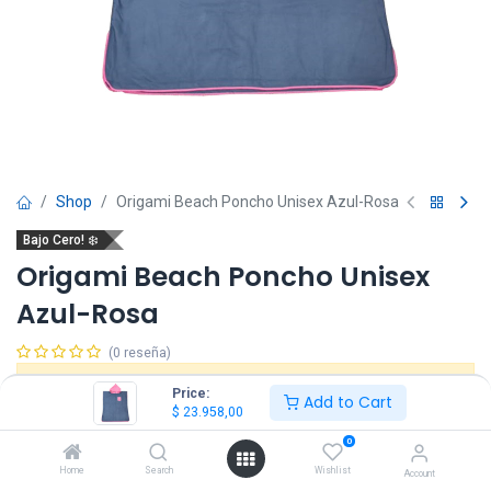
Shop
Origami Beach Poncho Unisex Azul-Rosa
Bajo Cero! ❄️
Origami Beach Poncho Unisex
Azul-Rosa
(0 reseña)
Este producto ya no está disponible.
Price:
Add to Cart
$
23.958,00
0
Home
Search
Wishlist
Account