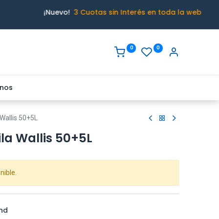
¡Nuevo!
3 Cuotas sin Interés en toda la web
0
0
nos
Wallis 50+5L
la Wallis 50+5L
nible.
nd