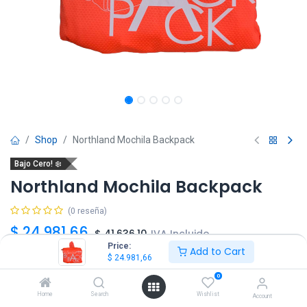
Shop
Northland Mochila Backpack
Bajo Cero! ❄️
Northland Mochila Backpack
(0 reseña)
$
24.981,66
$
41.636,10
IVA Incluido
Price:
Add to Cart
$
24.981,66
Color
0
Home
Search
Wishlist
Account