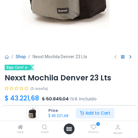
Shop
Nexxt Mochila Denver 23 Lts
Bajo Cero! ❄️
Nexxt Mochila Denver 23 Lts
(0 reseña)
$
43.221,68
$
50.849,04
IVA Incluido
Price:
Add to Cart
Color
$
43.221,68
0
Home
Search
Wishlist
Account