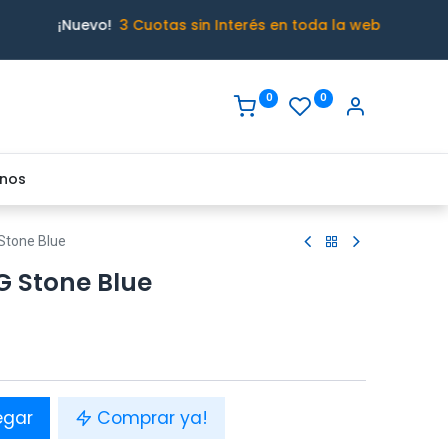
¡Nuevo!
3 Cuotas sin Interés en toda la web
0
0
nos
Stone Blue
G Stone Blue
egar
Comprar ya!