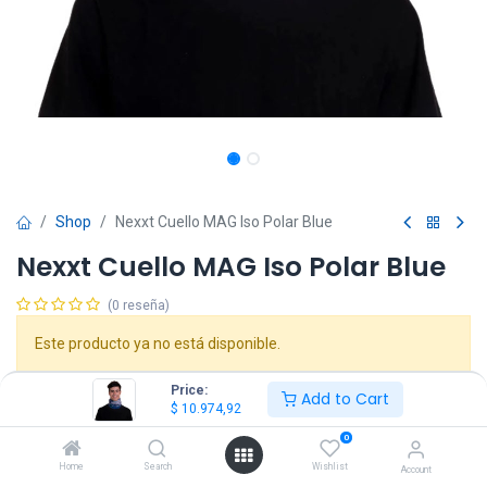
Shop
Nexxt Cuello MAG Iso Polar Blue
Nexxt Cuello MAG Iso Polar Blue
(0 reseña)
Este producto ya no está disponible.
Price:
Add to Cart
$
10.974,92
0
Home
Search
Wishlist
Account