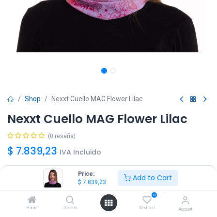
Shop
Nexxt Cuello MAG Flower Lilac
Nexxt Cuello MAG Flower Lilac
(0 reseña)
$
7.839,23
IVA Incluido
Price:
Add to Cart
$
7.839,23
0
Agregar
Comprar ya!
Home
Search
Wishlist
Account