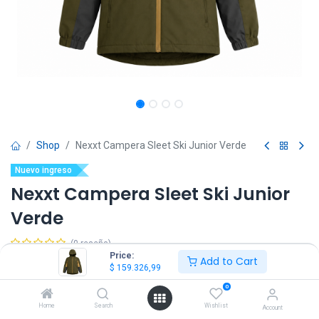
Shop
Nexxt Campera Sleet Ski Junior Verde
Nuevo ingreso
Nexxt Campera Sleet Ski Junior
Verde
(0 reseña)
Price:
Add to Cart
$
159.326,99
IVA Incluido
$
159.326,99
0
Talle
Home
Search
Wishlist
Account