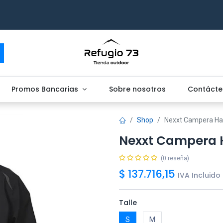
Promos Bancarias
Sobre nosotros
Contácte
Shop
Nexxt Campera Hay
Nexxt Campera H
(0 reseña)
$
137.716,15
IVA Incluido
Talle
S
M