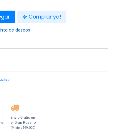
egar
Comprar ya!
lista de deseos
tails
Envío Gratis en
el Gran Rosario
mo
(Mínimo $99.000)