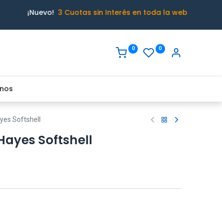
¡Nuevo!
3 Cuotas sin Interés en toda la web
0
0
nos
es Softshell
ayes Softshell