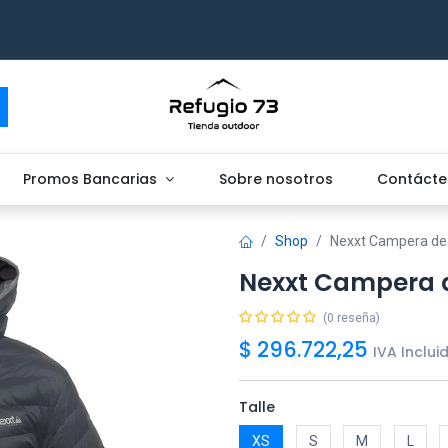
Promos Bancarias
Sobre nosotros
Contácte
Shop
Nexxt Campera de
Nexxt Campera 
(0 reseña)
$
296.722,25
IVA Inclui
Talle
XS
S
M
L