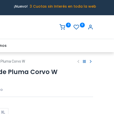
¡Nuevo!
3 Cuotas sin Interés en toda la web
0
0
nos
 Pluma Corvo W
de Pluma Corvo W
do
XL