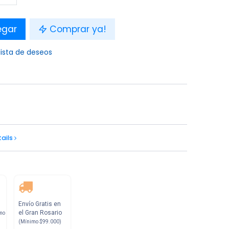
egar
Comprar ya!
lista de deseos
tails
Envío Gratis en
el Gran Rosario
mo
(Mínimo $99.000)