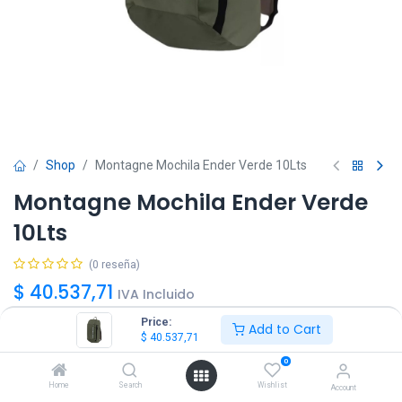
Shop
Montagne Mochila Ender Verde 10Lts
Montagne Mochila Ender Verde
10Lts
(0 reseña)
$
40.537,71
IVA Incluido
Price:
Add to Cart
$
40.537,71
0
Home
Search
Wishlist
Account
Agregar
Comprar ya!