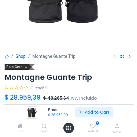
Shop
Montagne Guante Trip
Bajo Cero! ❄️
Montagne Guante Trip
(0 reseña)
$
28.959,39
$
48.265,64
IVA Incluido
Price:
Add to Cart
Talle
$
28.959,39
0
S
M
Home
Search
Wishlist
Account