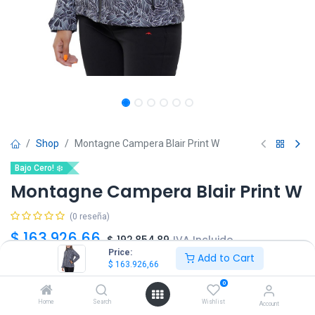
Shop
Montagne Campera Blair Print W
Bajo Cero! ❄️
Montagne Campera Blair Print W
(0 reseña)
$
163.926,66
$
192.854,89
IVA Incluido
Price:
Add to Cart
$
163.926,66
Talle
0
XS
S
Home
Search
Wishlist
Account