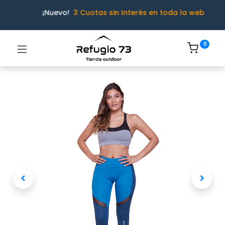
¡Nuevo!
3 Cuotas sin Interés en toda la web
0