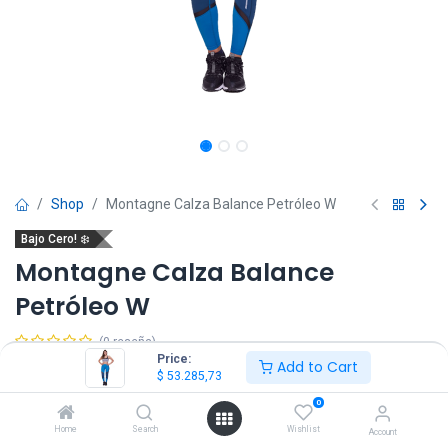
Shop
Montagne Calza Balance Petróleo W
Bajo Cero! ❄️
Montagne Calza Balance
Petróleo W
(0 reseña)
Price:
Add to Cart
$
53.285,73
$
88.809,54
IVA Incluido
$
53.285,73
0
Talle
Home
Search
Wishlist
Account