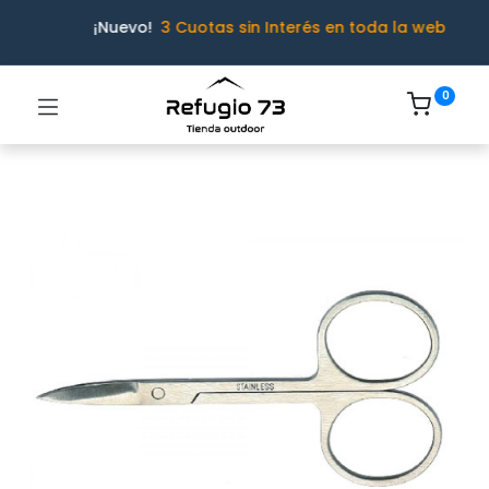
¡Nuevo!
3 Cuotas sin Interés en toda la web
0