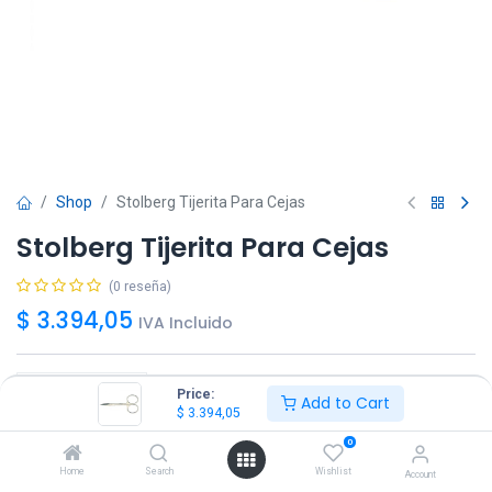
Shop
Stolberg Tijerita Para Cejas
Stolberg Tijerita Para Cejas
(0 reseña)
$
3.394,05
IVA Incluido
Price:
Add to Cart
$
3.394,05
Agregar
Comprar ya!
0
Home
Search
Wishlist
Account