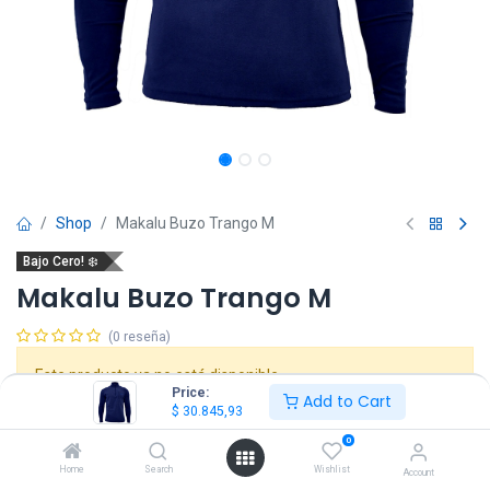
Shop
Makalu Buzo Trango M
Bajo Cero! ❄️
Makalu Buzo Trango M
(0 reseña)
Este producto ya no está disponible.
Price:
Add to Cart
$
30.845,93
0
Makalu Tabla de Talles
Details
Home
Search
Wishlist
Account