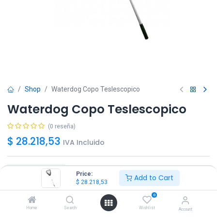
Shop
Waterdog Copo Teslescopico
Waterdog Copo Teslescopico
(0 reseña)
$
28.218,53
IVA Incluido
Price:
Add to Cart
$
28.218,53
Agregar
Comprar ya!
0
Home
Search
Wishlist
Account