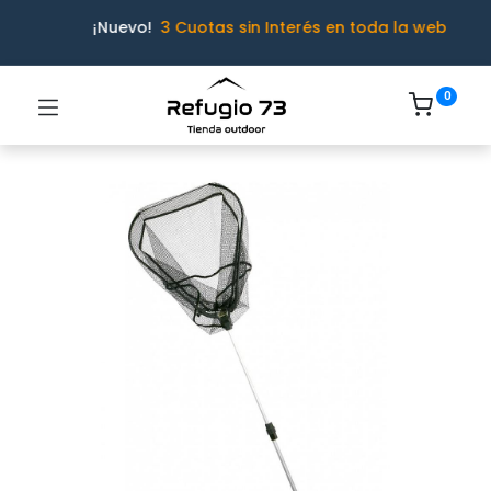
¡Nuevo!
3 Cuotas sin Interés en toda la web
0