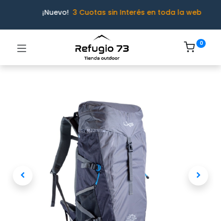
¡Nuevo!
3 Cuotas sin Interés en toda la web
0