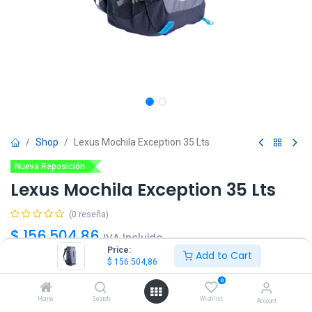
Shop
Lexus Mochila Exception 35 Lts
Nueva Reposición
Lexus Mochila Exception 35 Lts
(0 reseña)
$
156.504,86
IVA Incluido
Price:
Add to Cart
$
156.504,86
0
Home
Search
Wishlist
Account