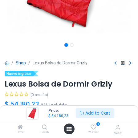
Shop
Lexus Bolsa de Dormir Grizly
Nuevo ingreso
Lexus Bolsa de Dormir Grizly
(0 reseña)
$
54.180,23
IVA Incluido
Price:
Add to Cart
$
54.180,23
0
Home
Search
Wishlist
Account