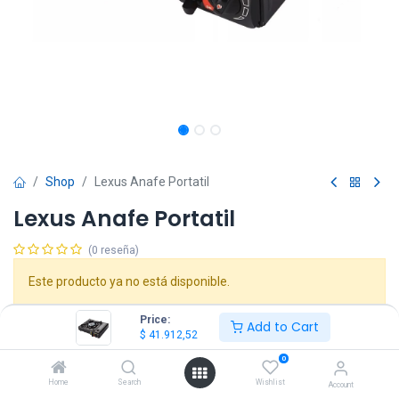
Shop
Lexus Anafe Portatil
Lexus Anafe Portatil
(0 reseña)
Este producto ya no está disponible.
Price:
Add to Cart
$
41.912,52
0
Home
Search
Wishlist
Account