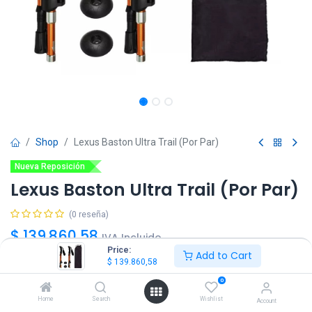
Shop
Lexus Baston Ultra Trail (Por Par)
Nueva Reposición
Lexus Baston Ultra Trail (Por Par)
(0 reseña)
$
139.860,58
IVA Incluido
Price:
Add to Cart
$
139.860,58
0
Home
Search
Wishlist
Account