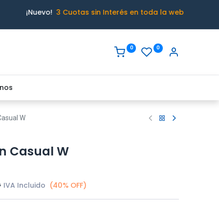
¡Nuevo!
3 Cuotas sin Interés en toda la web
0
0
nos
Casual W
on Casual W
0
IVA Incluido
(40% OFF)