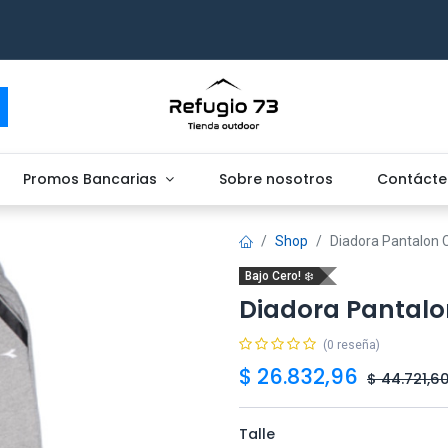
Promos Bancarias
Sobre nosotros
Contácte
Shop
Diadora Pantalon 
Bajo Cero! ❄️
Diadora Pantal
(0 reseña)
$
26.832,96
$
44.721,6
Talle