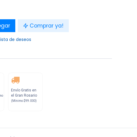
egar
Comprar ya!
lista de deseos
Envío Gratis en
el Gran Rosario
mo
(Mínimo $99.000)