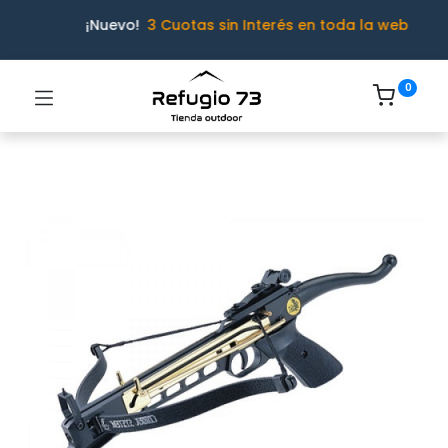
¡Nuevo!
3 Cuotas sin Interés en toda la web
0