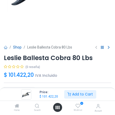
Shop
Leslie Ballesta Cobra 80 Lbs
Leslie Ballesta Cobra 80 Lbs
(0 reseña)
$
101.422,20
IVA Incluido
Price:
Add to Cart
$
101.422,20
Agregar
Comprar ya!
0
Home
Search
Wishlist
Account