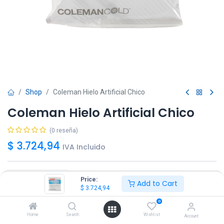
Shop
Coleman Hielo Artificial Chico
Coleman Hielo Artificial Chico
(0 reseña)
$
3.724,94
IVA Incluido
Price:
Add to Cart
$
3.724,94
Agregar
Comprar ya!
0
Home
Search
Wishlist
Account