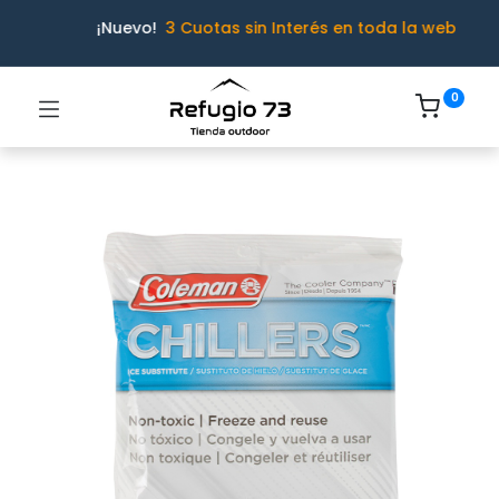
¡Nuevo!
3 Cuotas sin Interés en toda la web
0