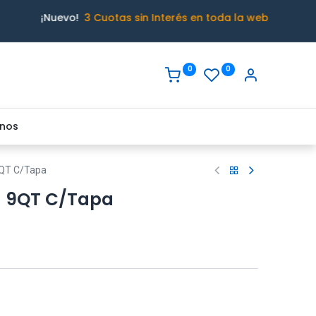
¡Nuevo!
3 Cuotas sin Interés en toda la web
0
0
nos
9QT C/Tapa
a 9QT C/Tapa