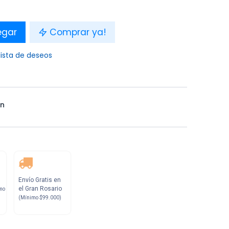
egar
Comprar ya!
lista de deseos
n
Envío Gratis en
el Gran Rosario
mo
(Mínimo $99.000)