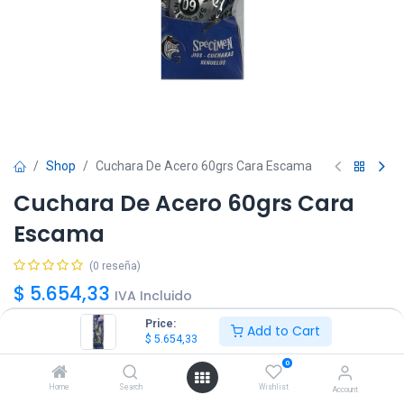
Shop
Cuchara De Acero 60grs Cara Escama
Cuchara De Acero 60grs Cara
Escama
(0 reseña)
$
5.654,33
IVA Incluido
Price:
Add to Cart
$
5.654,33
0
Home
Search
Wishlist
Account
Agregar
Comprar ya!