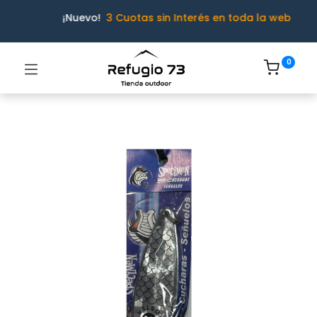
¡Nuevo!
3 Cuotas sin Interés en toda la web
0