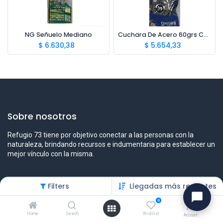
NG Señuelo Mediano
Cuchara De Acero 60grs Cara Escama
$
6.630,38
$
5.654,33
Sobre nosotros
Refugio 73 tiene por objetivo conectar a las personas con la
naturaleza, brindando recursos e indumentaria para establecer un
mejor vínculo con la misma.
Filters
Llegadas más recientes
Contáctenos
0
Contáctenos
Home
Search
Wishlist
Account