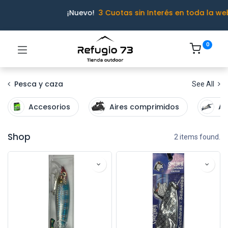
¡Nuevo!
3 Cuotas sin Interés en toda la we
0
Pesca y caza
See All
Accesorios
Aires comprimidos
Ar
Shop
2 items found.
Ivo · Refugio 73
● En línea