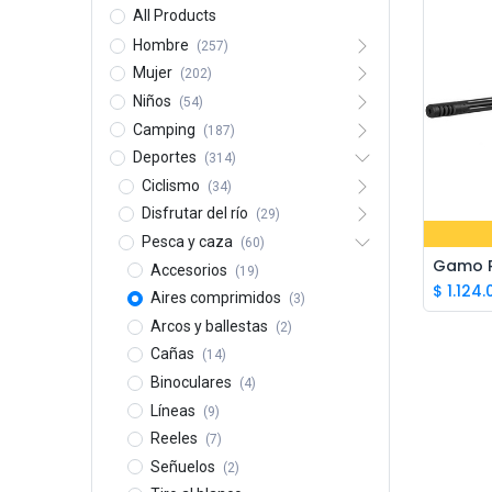
All Products
Hombre
(257)
Mujer
(202)
Niños
(54)
Camping
(187)
Deportes
(314)
Ciclismo
(34)
Disfrutar del río
(29)
Pesca y caza
(60)
Gamo Ri
Accesorios
(19)
$
1.124
Aires comprimidos
(3)
Arcos y ballestas
(2)
Cañas
(14)
Binoculares
(4)
Líneas
(9)
Reeles
(7)
Señuelos
(2)