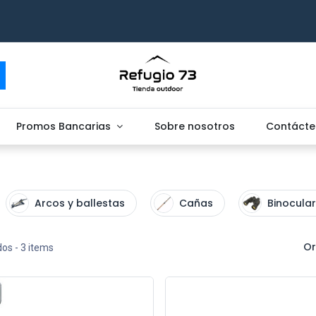
Promos Bancarias
Sobre nosotros
Contácte
Arcos y ballestas
Cañas
Binocula
Or
dos
- 3 items