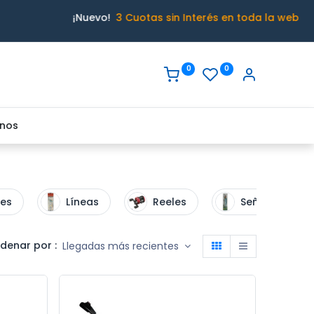
¡Nuevo!
3 Cuotas sin Interés en toda la web
0
0
nos
res
Líneas
Reeles
Señuelos
denar por :
Llegadas más recientes