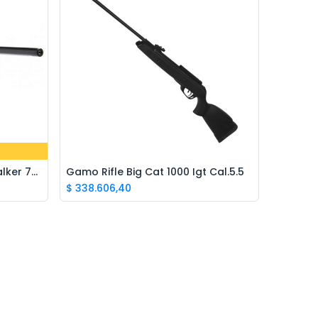
Ivo · Refugio 73
● En línea
Gamo Rifle Big Cat Silent Stalker 722 F
Gamo Rifle Big Cat 1000 Igt Cal.5.5
Add to Cart
$
338.606,40