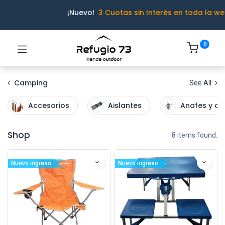
¡Nuevo!
3 Cuotas sin Interés en toda la we
0
Camping
See All
Accesorios
Aislantes
Anafes y ca
Shop
8 items found.
Nuevo ingreso
Nuevo ingreso
Ivo · Refugio 73
● En línea