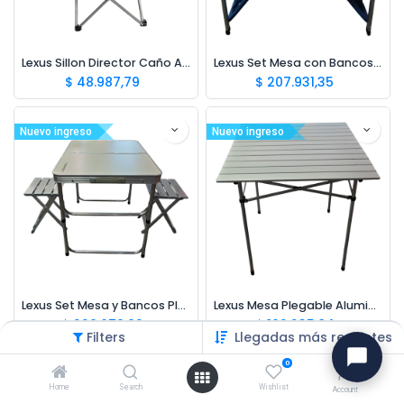
Lexus Sillon Director Caño Acero
Lexus Set Mesa con Bancos Plegable 85x64x67cm
$
48.987,79
$
207.931,35
Nuevo ingreso
Nuevo ingreso
Lexus Set Mesa y Bancos Plegables 80x60x65cm
Lexus Mesa Plegable Aluminio Anod. 70x70
$
226.679,02
$
162.235,84
Filters
Llegadas más recientes
0
Bajo Cero! ❄️
Home
Search
Wishlist
Account