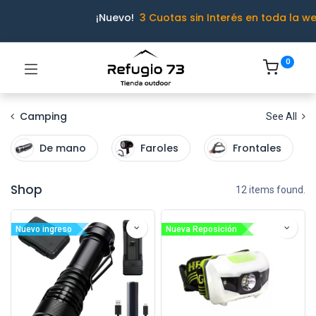
¡Nuevo!
3 Cuotas sin Interés en toda la w
0
Camping
See All
De mano
Faroles
Frontales
Shop
12 items found.
Nuevo ingreso
Nueva Reposición
Ivo · Refugio 73
● En línea