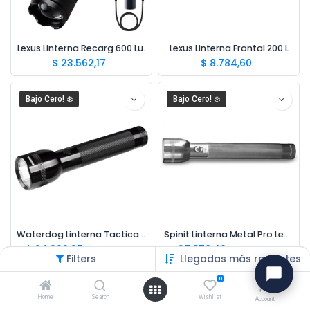
Lexus Linterna Recarg 600 Lu.
Lexus Linterna Frontal 200 L
$
23.562,17
$
8.784,60
Bajo Cero! ❄️
Bajo Cero! ❄️
Waterdog Linterna Tactica WOLT002
Spinit Linterna Metal Pro Led 3d Peltre
$
24.922,27
$
27.878,40
$
41.537,12
$
46.464,00
Filters
Llegadas más recientes
0
Bajo Cero! ❄️
Home
Search
Wishlist
Account