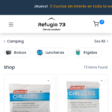
¡Nuevo!
3 Cuotas sin Interés en toda la we
0
Camping
See All
Bolsos
Luncheras
Rígidas
Shop
13 items found.
Ivo · Refugio 73
● En línea