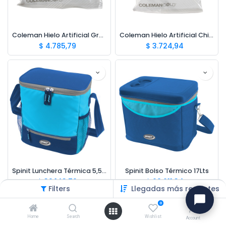
Coleman Hielo Artificial Grande
Coleman Hielo Artificial Chico
$
4.785,79
$
3.724,94
Spinit Lunchera Térmica 5,5Lts
Spinit Bolso Térmico 17Lts
$
39.143,79
$
69.611,34
Filters
Llegadas más recientes
0
Home
Search
Wishlist
Account