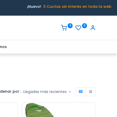
¡Nuevo!
3 Cuotas sin Interés en toda la web
0
0
nos
denar por :
Llegadas más recientes