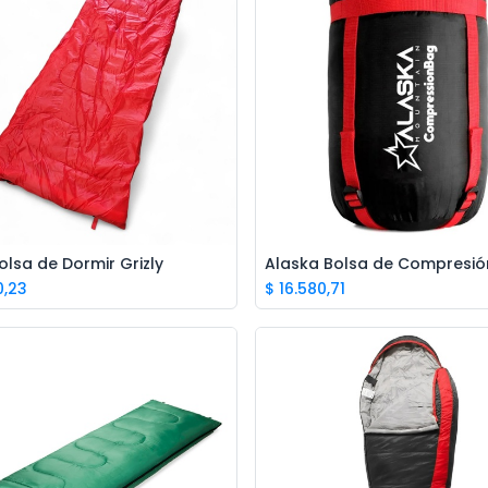
olsa de Dormir Grizly
Add to Cart
Add to Cart
0,23
$
16.580,71