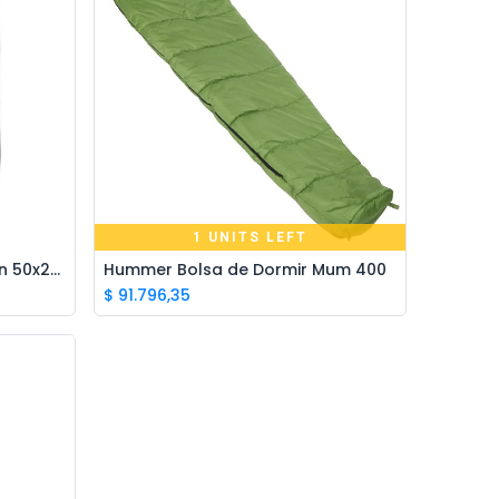
Ivo · Refugio 73
● En línea
1 UNITS LEFT
Alaska Bolsa de Compresión 50x22 cm
Hummer Bolsa de Dormir Mum 400
Add to Cart
$
91.796,35