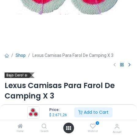
Shop
Lexus Camisas Para Farol De Camping X 3
Bajo Cero! ❄️
Lexus Camisas Para Farol De
Camping X 3
(0 reseña)
Price:
Add to Cart
$
2.671,26
$
2.671,26
$
4.452,10
IVA Incluido
0
Home
Search
Wishlist
Account